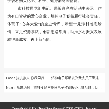
于该村购买化肥、种子、健身器材等物资。
市科技局党组书记、局长肖亮在活动中表示，作
为有口皆碑的爱心企业，炬神电子积极履行社会责任，
体现了“心存大爱”的企业情怀，希望十龙潭村感恩珍
惜，立足资源禀赋，创新思路举措，助推乡村振兴发展
取得新成效、再上新台阶。
Last：抗洪救灾 你我同行——炬神电子帮助资兴受灾员工重建家园
Next：党建结对：市科技局与炬神电子打造政企共建品牌，助力企业高质量发展
CopyRight © BY GiantSun Power® 2001-2020
Record